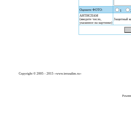
Оцените ФОТО:
1
АНТИСПАМ
(введите число,
Защитный к
указанное на картинке)
Copyright © 2005 - 2015 «
www.ierusalim.ru
»
Powere