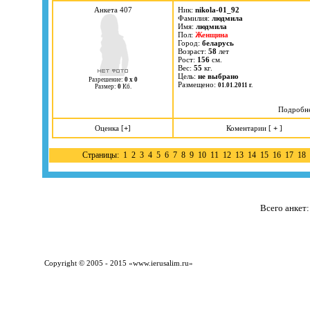
Анкета 407
Ник:
nikola-01_92
Фамилия:
людмила
Имя:
людмила
Пол:
Женщина
Город:
беларусь
Возраст:
58
лет
Рост:
156
см.
Вес:
55
кг.
Цель:
не выбрано
Разрешение:
0 х 0
Размещено:
01.01.2011 г.
Размер:
0
Кб.
Подробн
Оценка [
+
]
Коментарии [
+
]
Страницы:
1
2
3
4
5
6
7
8
9
10
11
12
13
14
15
16
17
18
Всего анкет
Copyright © 2005 - 2015 «
www.ierusalim.ru
»