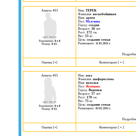
Анкета 403
Ник:
ТЕРЕК
Фамилия:
воскобойников
Имя:
артем
Пол:
Мужчина
Город:
сходня
Возраст:
36
лет
Рост:
172
см.
Вес:
55
кг.
Цель:
cоздание семьи
Разрешение:
0 х 0
Размещено:
11.01.2011 г.
Размер:
0
Кб.
Подробн
Оценка [
+
]
Коментарии [
+
]
Анкета 405
Ник:
asya
Фамилия:
шафоростова
Имя:
наталья
Пол:
Женщина
Город:
Воронеж
Возраст:
57
лет
Рост:
170
см.
Вес:
75
кг.
Цель:
cоздание семьи
Разрешение:
0 х 0
Размещено:
03.01.2011 г.
Размер:
0
Кб.
Подробн
Оценка [
+
]
Коментарии [
+
]