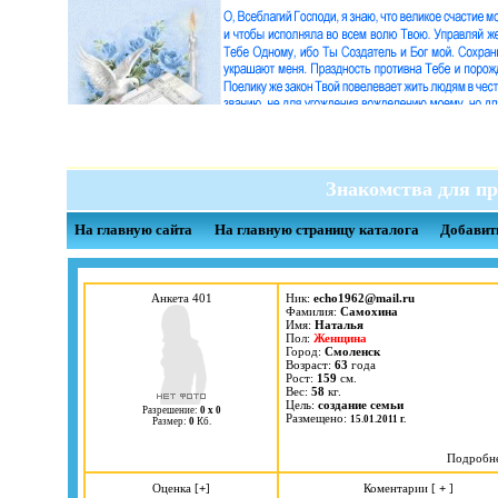
Знакомства для пр
На главную сайта
На главную страницу каталога
Добавит
Анкета 401
Ник:
echo1962@mail.ru
Фамилия:
Самохина
Имя:
Наталья
Пол:
Женщина
Город:
Смоленск
Возраст:
63
года
Рост:
159
см.
Вес:
58
кг.
Цель:
cоздание семьи
Разрешение:
0 х 0
Размещено:
15.01.2011 г.
Размер:
0
Кб.
Подробн
Оценка [
+
]
Коментарии [
+
]