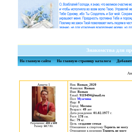
Знакомства для пр
На главную сайта
На главную страницу каталога
Добавит
Ан
Анкета 1
Ник:
Roman_2020
Фамилия:
Roman
Имя:
Roman
Email:
9119494@mail.ru
Пол:
Мужчина
Ищу:
0
Город:
Москва
Возраст:
49
лет
Дата рождения:
01.02.1977
г.
Рост:
178
см.
Вес:
79
кг.
Разрешение:
400 х 600
Цель:
cоздание семьи
Размер:
60.7
Кб.
Отношение к спиртому:
Терпеть не могу
Отношение к курению:
Терпеть не могу