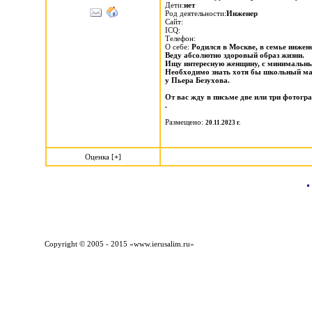
Дети:
нет
Род деятельности:
Инженер
Сайт:
ICQ:
Телефон:
О себе:
Родился в Москве, в семье инжен
Веду абсолютно здоровый образ жизни.
Ищу интересную женщину, с минимальны
Необходимо знать хотя бы школьный мат
у Пьера Безухова.
От вас жду в письме две или три фотогр
.
Размещено:
20.11.2023 г.
Оценка [
+
]
Copyright © 2005 - 2015 «
www.ierusalim.ru
»